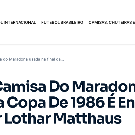
L INTERNACIONAL
FUTEBOL BRASILEIRO
CAMISAS, CHUTEIRAS 
sa do Maradona usada na final da…
 Camisa Do Marado
a Copa De 1986 É E
 Lothar Matthaus