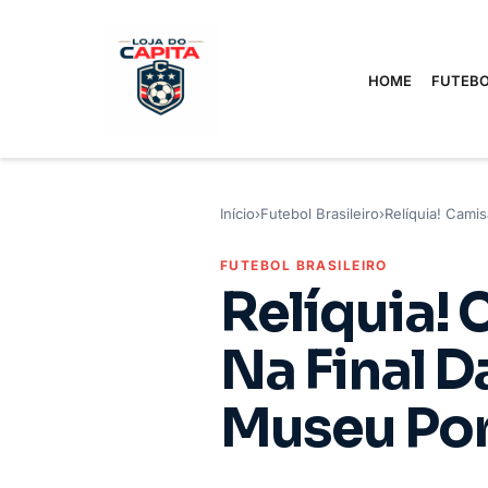
HOME
FUTEBO
Início
›
Futebol Brasileiro
›
Relíquia! Cami
FUTEBOL BRASILEIRO
Relíquia!
Na Final D
Museu Por