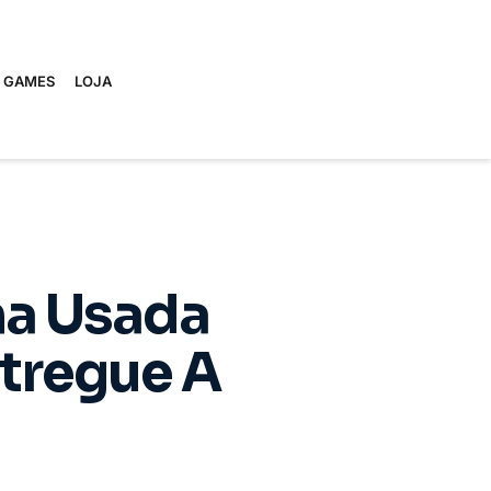
E GAMES
LOJA
na Usada
ntregue A