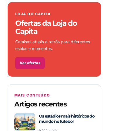
LOJA DO CAPITA
Ofertas da Loja do
Capita
Camisas atuais e retrôs para diferentes
estilos e momentos.
Ver ofertas
MAIS CONTEÚDO
Artigos recentes
Os estádios mais históricos do
mundo no futebol
6 ago 2026